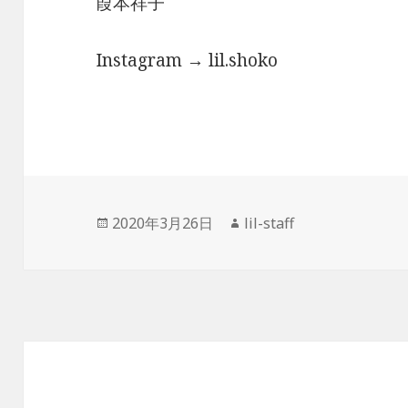
葭本祥子
Instagram → lil.shoko
投
2020年3月26日
作
lil-staff
稿
成
日:
者