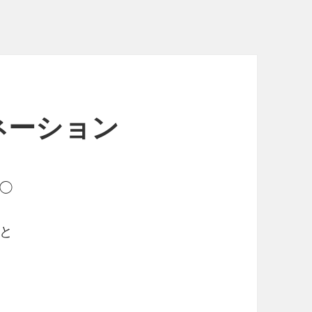
ネーション
◯
と