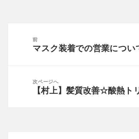
投
稿
前
マスク装着での営業につい
ナ
前
ビ
の
ゲ
投
ー
稿:
次ページへ
シ
【村上】髪質改善☆酸熱ト
次
ョ
の
ン
投
稿: